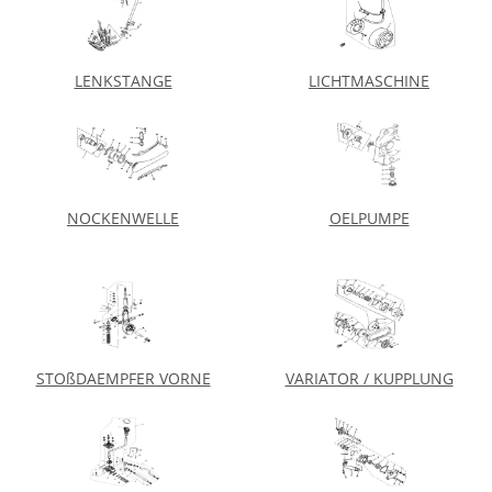
LENKSTANGE
LICHTMASCHINE
NOCKENWELLE
OELPUMPE
STOßDAEMPFER VORNE
VARIATOR / KUPPLUNG