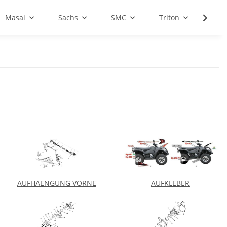
Masai
Sachs
SMC
Triton
Sale
AUFHAENGUNG VORNE
AUFKLEBER