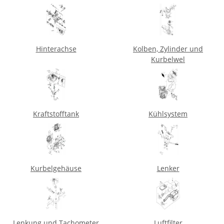
Hinterachse
Kolben, Zylinder und
Kurbelwel
Kraftstofftank
Kühlsystem
Kurbelgehäuse
Lenker
Lenkung und Tachometer
Luftfilter