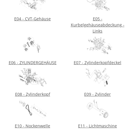
E04 - CVT-Gehäuse
E05 -
Kurbelgehäuseabdeckung -
Links
E06 - ZYLINDERGEHÄUSE
E07 - Zylinderkopfdeckel
E08 - Zylinderkopf
E09 - Zylinder
E10 - Nockenwelle
E11 - Lichtmaschine