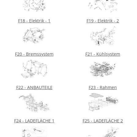
F18 - Elektrik - 1
F19 - Elektrik - 2
F20 - Bremssystem
F21 - Kühlsystem
F22 - ANBAUTEILE
F23 - Rahmen
F24 - LADEFLÄCHE 1
F25 - LADEFLÄCHE 2