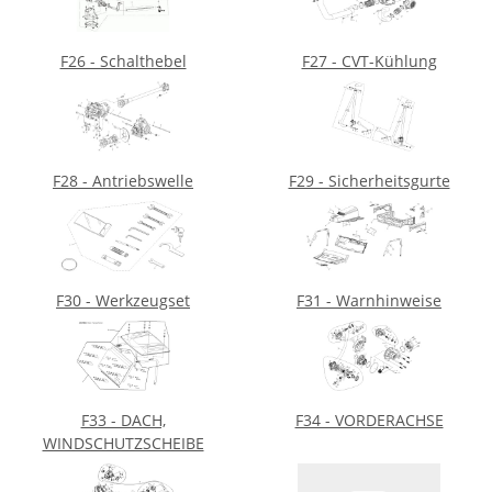
F26 - Schalthebel
F27 - CVT-Kühlung
F28 - Antriebswelle
F29 - Sicherheitsgurte
F30 - Werkzeugset
F31 - Warnhinweise
F33 - DACH,
F34 - VORDERACHSE
WINDSCHUTZSCHEIBE