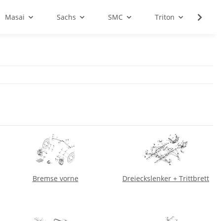
Masai
Sachs
SMC
Triton
Sale
Bremse vorne
Dreieckslenker + Trittbrett