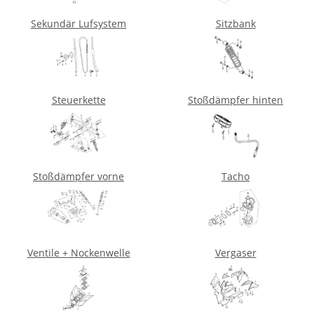
Sekundär Lufsystem
Sitzbank
Steuerkette
Stoßdämpfer hinten
Stoßdämpfer vorne
Tacho
Ventile + Nockenwelle
Vergaser