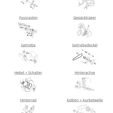
Fussrasten
Gepäckträger
Getriebe
Getriebedeckel
Hebel + Schalter
Hinterachse
Hinterrad
Kolben + Kurbelwelle