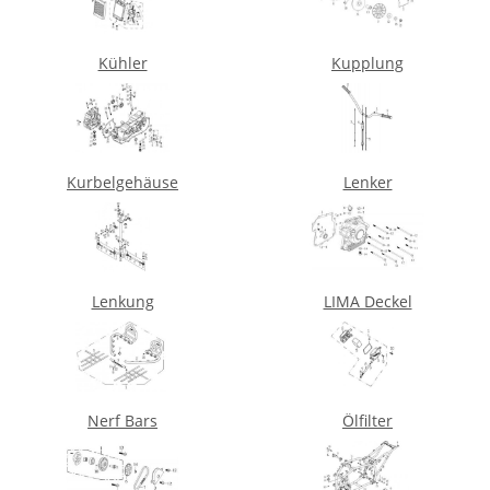
Kühler
Kupplung
Kurbelgehäuse
Lenker
Lenkung
LIMA Deckel
Nerf Bars
Ölfilter