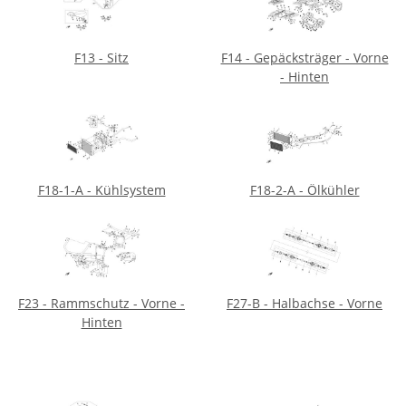
F13 - Sitz
F14 - Gepäcksträger - Vorne
- Hinten
F18-1-A - Kühlsystem
F18-2-A - Ölkühler
F23 - Rammschutz - Vorne -
F27-B - Halbachse - Vorne
Hinten