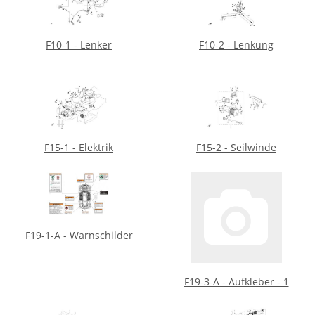
F10-1 - Lenker
F10-2 - Lenkung
F15-1 - Elektrik
F15-2 - Seilwinde
F19-1-A - Warnschilder
F19-3-A - Aufkleber - 1