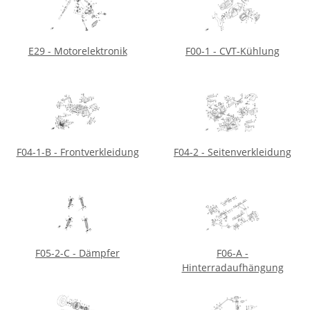
E29 - Motorelektronik
F00-1 - CVT-Kühlung
F04-1-B - Frontverkleidung
F04-2 - Seitenverkleidung
F05-2-C - Dämpfer
F06-A -
Hinterradaufhängung