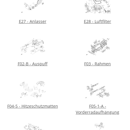
E27 - Anlasser
E28 - Luftfilter
F02-B - Auspuff
F03 - Rahmen
F04-5 - Hitzeschutzmatten
F05-1-A -
Vorderradaufhängung