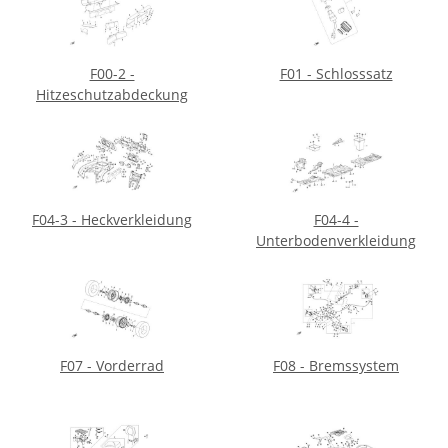
F00-2 -
F01 - Schlosssatz
Hitzeschutzabdeckung
F04-3 - Heckverkleidung
F04-4 -
Unterbodenverkleidung
F07 - Vorderrad
F08 - Bremssystem