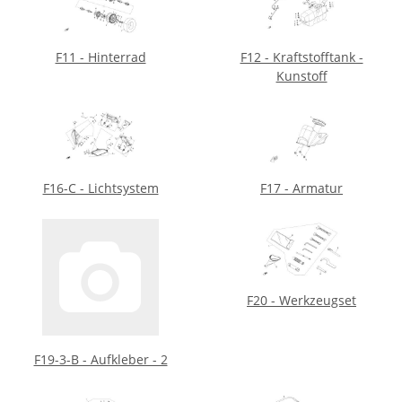
F11 - Hinterrad
F12 - Kraftstofftank -
Kunstoff
F16-C - Lichtsystem
F17 - Armatur
F20 - Werkzeugset
F19-3-B - Aufkleber - 2