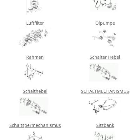
Luftfilter
Ölpumpe
Rahmen
Schalter Hebel
Schalthebel
SCHALTMECHANISMUS
Schaltspermechanismus
Sitzbank