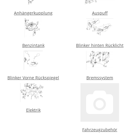
Anhängerkupplung
Auspuff
Benzintank
Blinker hinten Rücklicht
Blinker Vorne Rückspiegel
Bremssystem
Elektrik
Fahrzeugzubehör