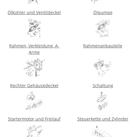
Ölkühler und Ventildeckel
Ölpumpe
Rahmen, Verkleidung, A-
Rahmenanbauteile
Arme
Rechter Gehäusedeckel
Schaltung
Startermotor und Freilauf
Steuerkette und Zylinder