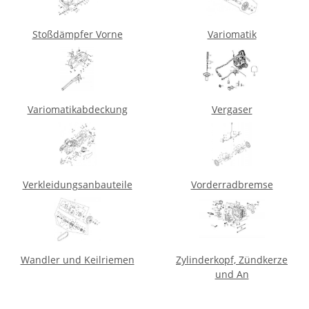
Stoßdämpfer Vorne
Variomatik
Variomatikabdeckung
Vergaser
Verkleidungsanbauteile
Vorderradbremse
Wandler und Keilriemen
Zylinderkopf, Zündkerze
und An