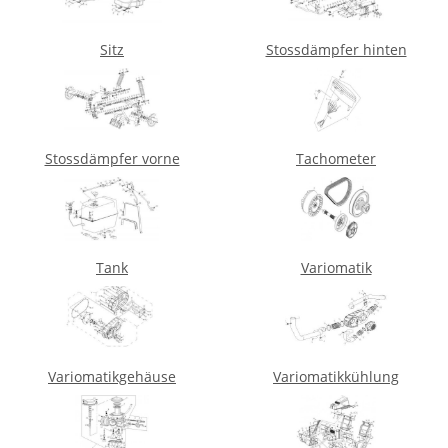
Sitz
Stossdämpfer hinten
Stossdämpfer vorne
Tachometer
Tank
Variomatik
Variomatikgehäuse
Variomatikkühlung