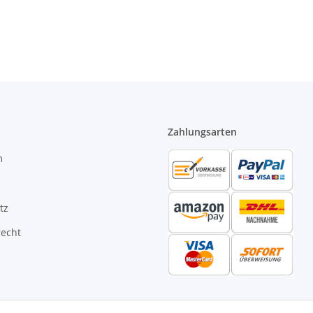
Zahlungsarten
m
tz
recht